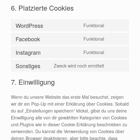
6. Platzierte Cookies
WordPress
Funktional
Consent
to
Facebook
Funktional
Consent
service
to
wordpress
Instagram
Funktional
Consent
service
to
facebook
Sonstiges
Zweck wird noch ermittelt
Consent
service
to
instagram
7. Einwilligung
service
sonstiges
Wenn du unsere Website das erste Mal besuchst, zeigen
wir dir ein Pop-Up mit einer Erklärung über Cookies. Sobald
du auf „Einstellungen speichern“ klickst, gibst du uns deine
Einwilligung alle von dir gewählten Kategorien von Cookies
und Plugins wie in dieser Cookie-Erklärung beschrieben zu
verwenden. Du kannst die Verwendung von Cookies über
deinen Browser deaktivieren, aber bitte beachte, dass